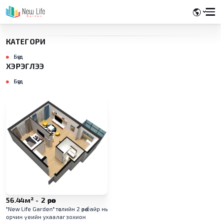
КАТЕГОРИ
Бүгд
ХЭРЭГЛЭЭ
Бүгд
56.44м² - 2 өрөө
"New Life Garden" төслийн 2 өрөө байр нь
орчин үеийн ухаалаг зохион