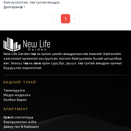
байгуулалттай, тав тухтай амьдрах
орчныг бүрдүүлсэн.
Дэлгэрэнгүй
1
New Life Garden төсөл нь орчин үеийн амьдралын хэв маягийг байгалийн
үзэсгэлэнт орчинтой хослуулсан, ногоон байгууламж бүхий цогцолбор
юм. Энэхүү төсөл нь зөвхөн орон сууц бус, эрүүл, тав тухтай амьдрах орчныг
бүрдүүлэх зорилготой.
БИДНИЙ ТУХАЙ
Танилцуулга
Мэдээ мэдээлэл
Холбоо барих
АПАРТМЕНТ
Өрөөний сонголтууд
Борлуулалтын алба
Давуу тал & байршил