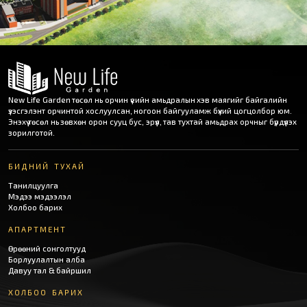
New Life Garden төсөл нь орчин үеийн амьдралын хэв маягийг байгалийн
үзэсгэлэнт орчинтой хослуулсан, ногоон байгууламж бүхий цогцолбор юм.
Энэхүү төсөл нь зөвхөн орон сууц бус, эрүүл, тав тухтай амьдрах орчныг бүрдүүлэх
зорилготой.
БИДНИЙ ТУХАЙ
Танилцуулга
Мэдээ мэдээлэл
Холбоо барих
АПАРТМЕНТ
Өрөөний сонголтууд
Борлуулалтын алба
Давуу тал & байршил
ХОЛБОО БАРИХ