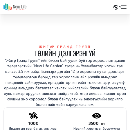
ЖИГҮҮР ГРАНД ГРУПП
ТӨСЛИЙН ДЭЛГЭРЭНГҮЙ
"Жигүүр Гранд Групп"-ийн бүтээн байгуулж буй гэр хорооллын дахин
төлөвлөлтийн "New Life Garden" төсөл нь Улаанбаатар хотын төв
цэгээс 3.5 км зайд, Баянзүрх дүүргийн 12-р хорооны нутаг дэвсгэрт
төлөвлөгдсөн бөгөөд гэр хорооллын айл өрхийн амьдрах
нөхцөлийг сайжруулах, иргэдийг орчин үеийн тохилог, эрүүл, аюулгүй
орчинд амьдрах баталгааг хангах, нийслэлийн бүтээн байгуулалтад
хувь нэмэр оруулах шинэлэг шийдэлтэй, үлгэр жишээ, жишиг орон
сууцны эко хороолол бүтээн байгуулах нь энэхүү төслийн зорилго
болон нийгмийн хариуцлага юм.
1000
3500 тн
Яндангын тоог багасгаж, хорт
Нүүрсний хэрэглээг бууруулна