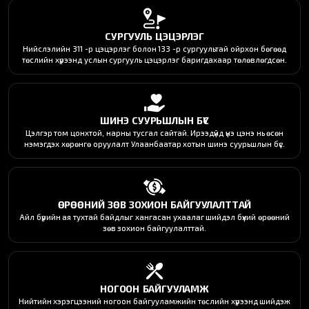
СУРГУУЛЬ ЦЭЦЭРЛЭГ
Нийслэлийн 311 -р цэцэрлэг болон 133 -р сургуультай ойрхон бөгөөд
төслийн хүрээнд услын сургууль цэцэрлэг баригдахаар төлөвлөгдсөн.
ШИНЭ СУУРЬШЛЫН БҮС
Цэлгэр том цонхтой, нарны тусгал сайтай. Ирээдүйд үнэ цэнэ нь өсөн
нэмэгдэх хөрөнгө оруулалт Улаанбаатар хотын шинэ суурьшлын бүс.
ӨРӨӨНИЙ ЗӨВ ЗОХИОН БАЙГУУЛАЛТТАЙ
Айл бүрийн ая тухтай байдлыг хангасан ухаалаг шийдэл бүхий өрөөний
зөв зохион байгуулалттай.
НОГООН БАЙГУУЛАМЖ
Нийтийн хэрэгцээний ногоон байгууламжийн төслийн хүрээнд шийдэж