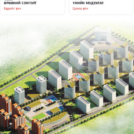
ӨРӨӨНИЙ СОНГОЛТ
ҮНИЙН МЭДЭЭЛЭЛ
Бүгдийг үзэх
Цааш үзэх