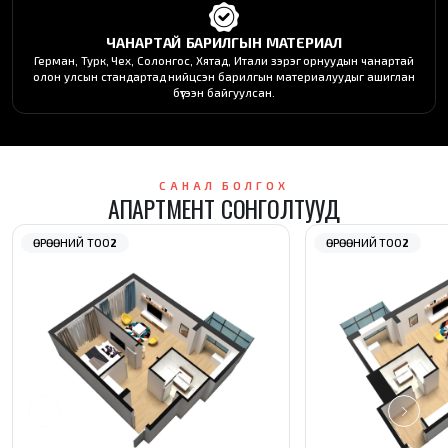
ЧАНАРТАЙ БАРИЛГЫН МАТЕРИАЛ
Герман, Турк, Чех, Солонгос, Хятад, Итали зэрэг орнуудын чанартай
олон улсын стандартад нийцсэн барилгын материалуудыг ашиглан
бүтээн байгуулсан.
САНАЛ БОЛГОХ
АПАРТМЕНТ СОНГОЛТУУД
ӨРӨӨНИЙ ТОО
2
ӨРӨӨНИЙ ТОО
2