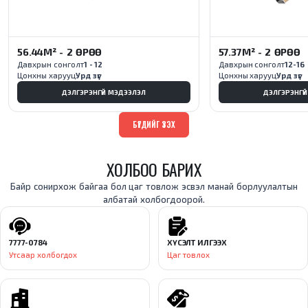
56.44М² - 2 ӨРӨӨ
57.37М² - 2 ӨРӨӨ
Давхрын сонголт
1 - 12
Давхрын сонголт
12-16
Цонхны харууц
Урд зүг
Цонхны харууц
Урд зүг
ДЭЛГЭРЭНГҮЙ МЭДЭЭЛЭЛ
ДЭЛГЭРЭНГҮ
БҮГДИЙГ ҮЗЭХ
ХОЛБОО БАРИХ
Байр сонирхож байгаа бол цаг товлож эсвэл манай борлуулалтын
албатай холбогдоорой.
7777-0784
ХҮСЭЛТ ИЛГЭЭХ
Утсаар холбогдох
Цаг товлох