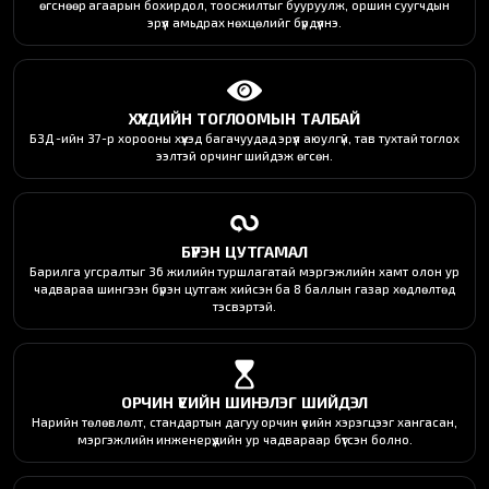
өгснөөр агаарын бохирдол, тоосжилтыг бууруулж, оршин суугчдын
эрүүл амьдрах нөхцөлийг бүрдүүлнэ.
ХҮҮХДИЙН ТОГЛООМЫН ТАЛБАЙ
БЗД -ийн 37-р хорооны хүүхэд багачуудад эрүүл аюулгүй, тав тухтай тоглох
ээлтэй орчинг шийдэж өгсөн.
БҮРЭН ЦУТГАМАЛ
Барилга угсралтыг 36 жилийн туршлагатай мэргэжлийн хамт олон ур
чадвараа шингээн бүрэн цутгаж хийсэн ба 8 баллын газар хөдлөлтөд
тэсвэртэй.
ОРЧИН ҮЕИЙН ШИНЭЛЭГ ШИЙДЭЛ
Нарийн төлөвлөлт, стандартын дагуу орчин үеийн хэрэгцээг хангасан,
мэргэжлийн инженерүүдийн ур чадвараар бүтсэн болно.