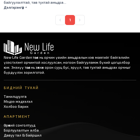
байгуулалттай, тав тухтай амьдрах
орчныг бүрдүүлсэн.
Дэлгэрэнгүй
1
New Life Garden төсөл нь орчин үеийн амьдралын хэв маягийг байгалийн
үзэсгэлэнт орчинтой хослуулсан, ногоон байгууламж бүхий цогцолбор
юм. Энэхүү төсөл нь зөвхөн орон сууц бус, эрүүл, тав тухтай амьдрах орчныг
бүрдүүлэх зорилготой.
БИДНИЙ ТУХАЙ
Танилцуулга
Мэдээ мэдээлэл
Холбоо барих
АПАРТМЕНТ
Өрөөний сонголтууд
Борлуулалтын алба
Давуу тал & байршил