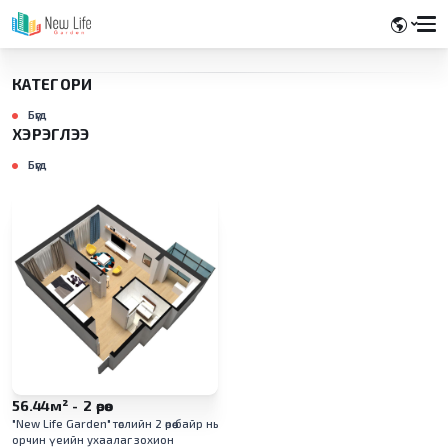
КАТЕГОРИ
Бүгд
ХЭРЭГЛЭЭ
Бүгд
56.44м² - 2 өрөө
"New Life Garden" төслийн 2 өрөө байр нь
орчин үеийн ухаалаг зохион