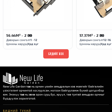
56.44М² - 2 ӨРӨӨ
57.37М² - 2 ӨРӨӨ
Давхрын сонголт
1 - 12
Давхрын сонголт
12-16
Цонхны харууц
Урд зүг
Цонхны харууц
Урд зүг
БҮГДИЙГ ҮЗЭХ
New Life Garden төсөл нь орчин үеийн амьдралын хэв маягийг байгалийн
үзэсгэлэнт орчинтой хослуулсан, ногоон байгууламж бүхий цогцолбор
юм. Энэхүү төсөл нь зөвхөн орон сууц бус, эрүүл, тав тухтай амьдрах орчныг
бүрдүүлэх зорилготой.
БИДНИЙ ТУХАЙ