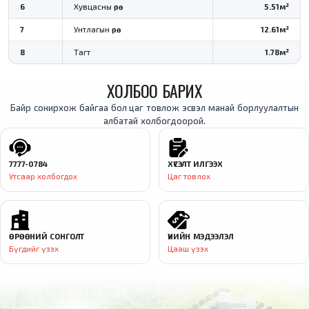
6
Хувцасны өрөө
5.51м²
7
Унтлагын өрөө
12.61м²
8
Тагт
1.78м²
ХОЛБОО БАРИХ
Байр сонирхож байгаа бол цаг товлож эсвэл манай борлуулалтын
албатай холбогдоорой.
7777-0784
ХҮСЭЛТ ИЛГЭЭХ
Утсаар холбогдох
Цаг товлох
ӨРӨӨНИЙ СОНГОЛТ
ҮНИЙН МЭДЭЭЛЭЛ
Бүгдийг үзэх
Цааш үзэх