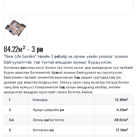
84.22м² - 3 өрөө
"New Life Garden" төслийн 3 өрөө байр нь орчин үеийн ухаалаг зохион
байгуулалттай, тав тухтай амьдрах орчныг бүрдүүлсэн.
Унтлагын өрөө, зочны хэсэг болон гал тогоо нь нэг дор шийдэгдсэн тул талбайг
бүрэн ашиглах боломжтой. Өрөөний зохион байгуулалт нь гэрэлтүүлэг,
байгалийн гэрлийг оновчтой ашигласан бөгөөд оршин суугчдад тав тух,
дулаан уур амьсгал мэдрүүлнэ. Энэхүү орон сууц нь залуу хосууд болон
ганц бие хүмүүст тохиромжтой бөгөөд хотын амьдралд хялбар, энгийн
шийдэлтэй амьдрах орон зайг санал болгож байна.
1
Коридор
12.89м²
2
Ариун цэврийн өрөө
4.26м²
3,4
Зочны өрөө, Гал тогоо
28.02м²
5
Унтлагын өрөө
17.16м²