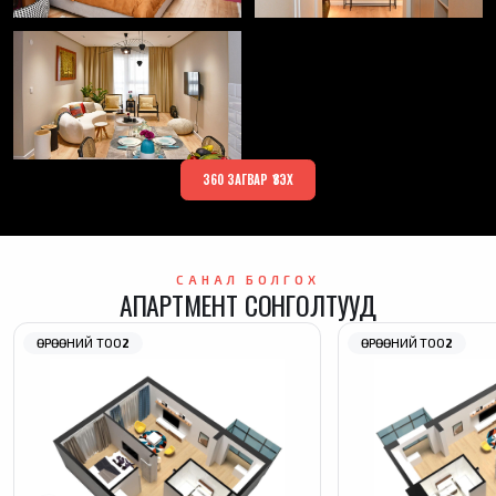
360 ЗАГВАР ҮЗЭХ
САНАЛ БОЛГОХ
АПАРТМЕНТ СОНГОЛТУУД
ӨРӨӨНИЙ ТОО
2
ӨРӨӨНИЙ ТОО
2