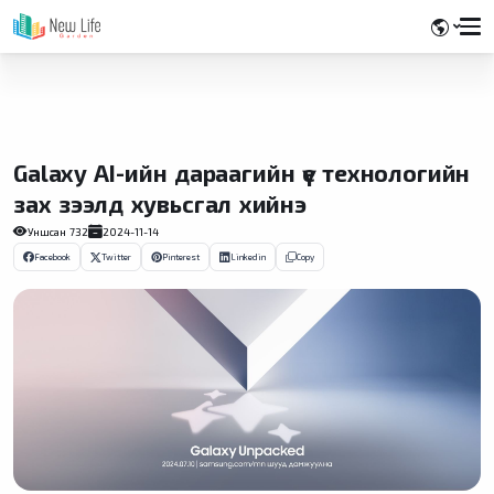
Galaxy AI-ийн дараагийн үе технологийн
зах зээлд хувьсгал хийнэ
Уншсан
732
2024-11-14
Facebook
Twitter
Pinterest
Linkedin
Copy