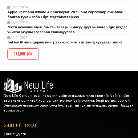
14/11/2024
Apple компани iPhone Air загварыг 2025 онд гаргахаар ажиллаж
байгаа тухай албан бус мэдээлэл таржээ
14/11/2024
Мета компани хүний бичсэн зааврын дагуу дуутай видео дүрс үүсгэдэг
хиймэл оюуны загвараа танилцууллаа
14/11/2024
Galaxy AI-ийн дараагийн үе технологийн зах зээлд хувьсгал хийнэ
БҮГДИЙГ ҮЗЭХ
New Life Garden төсөл нь орчин үеийн амьдралын хэв маягийг байгалийн
үзэсгэлэнт орчинтой хослуулсан, ногоон байгууламж бүхий цогцолбор юм.
Энэхүү төсөл нь зөвхөн орон сууц бус, эрүүл, тав тухтай амьдрах орчныг бүрдүүлэх
зорилготой.
БИДНИЙ ТУХАЙ
Танилцуулга