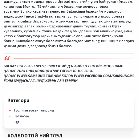
дамжуулалтын модератороор Unread media-ийн үүсгэн байгуулагч Ундрал,
хөтлөгчөөр Монгол ТВ-ийн хөтлөгч Эрхэс, мөн зочноор гэрэл
зурагчин Suniko хэрэглээ талаас нь, Balenciaga брэндийн моделиор
алдаршсан Гансүх lifestyle талаас нь тус тус ярилцлага өгөхөөр болжээ.
Samsung Galaxy Unpacked арга хэмжээгээр танилцуулах шинэ загварууд
дэлхийгээр аялах, хэлний бэрхшээлийг даван туулах, контент бүтээх,
хуваалцах, суралцах, танин мэдэх гээд амьдралын хэв маягийг урьд өмнө
хэзээ ч байгаагүйгээр өөрчилнө гэдгийг компанийн зүгээс баттай хэлж
байна. Ийнхүү боломжгүйг боломжтой болгодог Samsung-ийн шинэ сюрприз
дэлхий дахинд задрахад бэлэн болжээ.
GALAXY UNPACKED АРГА ХЭМЖЭЭНИЙ ДЭЛХИЙН НЭЭЛТИЙГ МОНГОЛЫН
ЦАГААР 2024 ОНЫ ДОЛООДУГААР САРЫН 10-НЫ 20:50
ЦАГААС
WWW.SAMSUNG.COM/MN
БОЛОН
WWW.FACEBOOK.COM/SAMSUNGMONG
ЁСНЫ ХУУДАСНААС ШУУД ХҮЛЭЭН АВЧ ҮЗЭЭРЭЙ.
Категори
Төслийн эргэн тойронд
Зөвлөгөө
Бүгд
ХОЛБООТОЙ НИЙТЛЭЛ