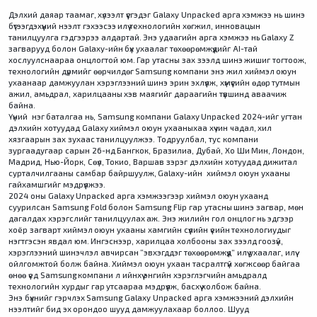
Дэлхий даяар таамаг, хүлээлт үүсгэдэг Galaxy Unpacked арга хэмжээ нь шинэ
бүтээгдэхүүний нээлт гэхээсээ илүү технологийн хөгжил, инновацын
танилцуулга гэдгээрээ алдартай. Энэ удаагийн арга хэмжээ нь Galaxy Z
загварууд болон Galaxy-ийн бүх ухаалаг төхөөрөмжүүдийг AI-тай
хослуулснаараа онцлогтой юм. Гар утасны зах зээлд шинэ жишиг тогтоож,
технологийн дүрмийг өөрчилдөг Samsung компани энэ жил хиймэл оюун
ухаанаар дамжуулан хэрэглээний шинэ эрин эхлүүлж, хүмүүсийн өдөр тутмын
ажил, амьдрал, харилцааны хэв маягийг дараагийн түвшинд аваачиж
байна.
Үүний нэг баталгаа нь, Samsung компани Galaxy Unpacked 2024-ийг угтан
дэлхийн хотуудад Galaxy хиймэл оюун ухааныхаа хүчин чадал, хил
хязгаарын зах зухаас танилцуулжээ. Тодруулбал, тус компани
зургаадугаар сарын 26-нд Бангкок, Бразилиа, Дубай, Хо Ши Мин, Лондон,
Мадрид, Нью-Йорк, Сөүл, Токио, Варшав зэрэг дэлхийн хотуудад дижитал
сурталчилгааны самбар байршуулж, Galaxy-ийн хиймэл оюун ухааны
гайхамшгийг мэдрүүлжээ.
2024 оны Galaxy Unpacked арга хэмжээгээр хиймэл оюун ухаанд
суурилсан Samsung Fold болон Samsung Flip гар утасны шинэ загвар, мөн
дагалдах хэрэгслийг танилцуулах аж. Энэ жилийн гол онцлог нь эдгээр
хоёр загварт хиймэл оюун ухааны хамгийн сүүлийн үеийн технологиудыг
нэгтгэсэн явдал юм. Ингэснээр, харилцаа холбооны зах зээлд гоозүй,
хэрэглээний шинэчлэл авчирсан “эвхэгддэг төхөөрөмжүүд” илүү ухаалаг, илүү
ойлгомжтой болж байна. Хиймэл оюун ухаан тасралтгүй хөгжсөөр байгаа
өнөө үед Samsung компани л ийнхүү энгийн хэрэглэгчийн амьдралд
технологийн хурдыг гар утсаараа мэдрүүлж, басхүү холбож байна.
Энэ бүхнийг гэрчлэх Samsung Galaxy Unpacked арга хэмжээний дэлхийн
нээлтийг бид эх орондоо шууд дамжуулахаар боллоо. Шууд