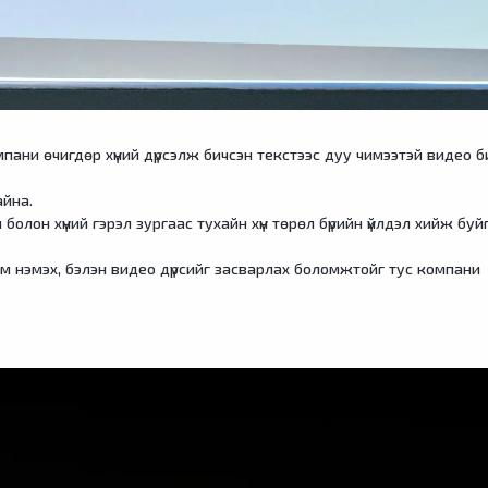
пани өчигдөр хүний дүрсэлж бичсэн текстээс дуу чимээтэй видео б
айна.
болон хүний гэрэл зургаас тухайн хүн төрөл бүрийн үйлдэл хийж буй
им нэмэх, бэлэн видео дүрсийг засварлах боломжтойг тус компани