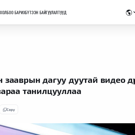
ХОЛБОО БАРИХ
БҮТЭЭН БАЙГУУЛАЛТУУД
 зааврын дагуу дуутай видео дү
гвараа танилцууллаа
Copy