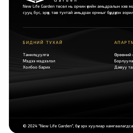
New Life Garden төсөл нь орчин үеийн амьдралын хэв ма
сууц бус, эрүүл, тав тухтай амьдрах орчныг бүрдүүлэх зори
БИДНИЙ ТУХАЙ
АПАРТ
Танилцуулга
Өрөөний 
Мэдээ мэдээлэл
Борлуула
Холбоо барих
Давуу та
© 2024 "New Life Garden", бүх эрх хуулиар хамгаалагдс