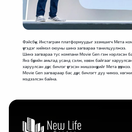
Фэйсбүүк, Инстаграм платформуудыг эзэмшигч Мета ком
үүсгэдэг хиймэл оюуны шинэ загвараа танилцуулжээ.
Шинэ загвараа тус компани Movie Gen гэж нэрлэсэн б
Янз бүрийн амьтад усанд сэлж, хөвж байгааг харуулсан 
харуулсан дүрс бичлэг үүсгэсэн жишээнүүдийг Мета үзүүлжээ.
Movie Gen загвараар бас дүрс бичлэгт дуу чимээ, хөгж
мэдээлсэн байна.