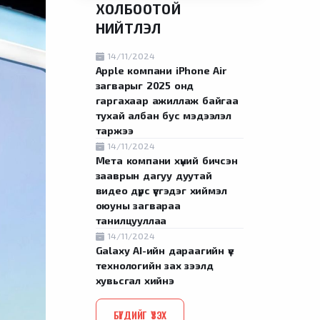
ХОЛБООТОЙ
НИЙТЛЭЛ
14/11/2024
Apple компани iPhone Air
загварыг 2025 онд
гаргахаар ажиллаж байгаа
тухай албан бус мэдээлэл
таржээ
14/11/2024
Мета компани хүний бичсэн
зааврын дагуу дуутай
видео дүрс үүсгэдэг хиймэл
оюуны загвараа
танилцууллаа
14/11/2024
Galaxy AI-ийн дараагийн үе
технологийн зах зээлд
хувьсгал хийнэ
БҮГДИЙГ ҮЗЭХ