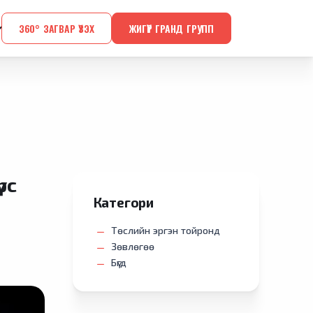
360° ЗАГВАР ҮЗЭХ
ЖИГҮҮР ГРАНД ГРУПП
рс
Категори
Төслийн эргэн тойронд
Зөвлөгөө
Бүгд