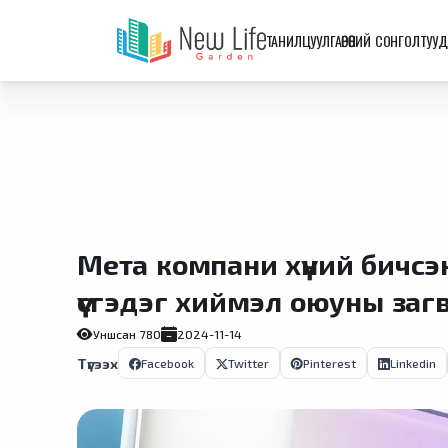
ТАНИЛЦУУЛГА
ӨРӨӨНИЙ СОНГОЛТУУД
Мета компани хүний бичсэн
үүсгэдэг хиймэл оюуны за
Уншсан
780
2024-11-14
Түгээх
Facebook
Twitter
Pinterest
Linkedin