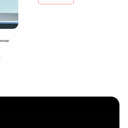
ичлэг
г