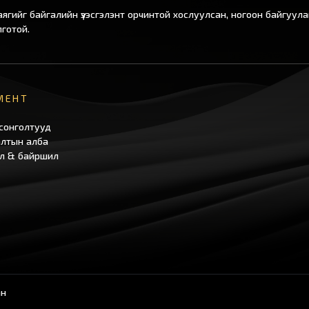
ягийг байгалийн үзэсгэлэнт орчинтой хослуулсан, ногоон байгуулам
лготой.
МЕНТ
сонголтууд
лтын алба
л & байршил
ан