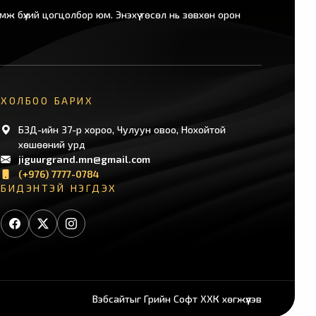
ж бүхий цогцолбор юм. Энэхүү төсөл нь зөвхөн орон
ХОЛБОО БАРИХ
БЗД-ийн 37-р хороо, Чулуун овоо, Нохойтой
хөшөөний урд
jiguurgrand.mn@gmail.com
(+976) 7777-0784
БИДЭНТЭЙ НЭГДЭХ
Вэбсайт
ыг
Грийн Софт ХХК
хөгжүүлэв